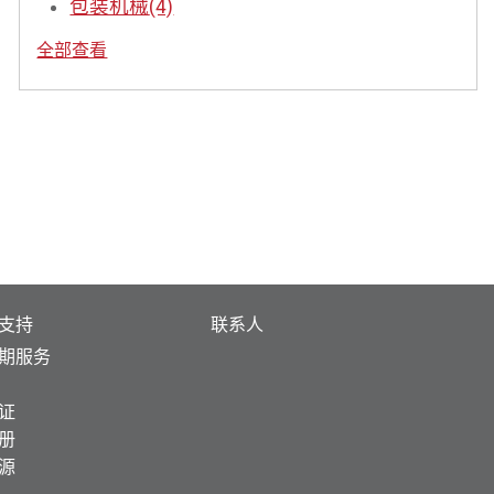
包装机械
(4)
全部查看
支持
联系人
期服务
证
册
源