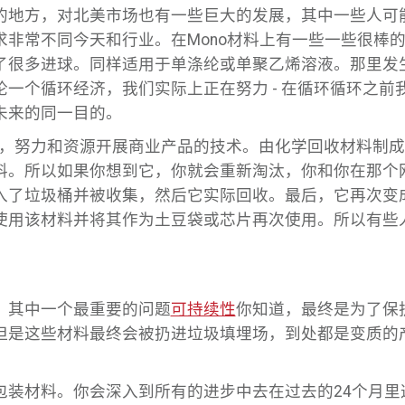
的地方，对北美市场也有一些巨大的发展，其中一些人可
求非常不同今天和行业。在Mono材料上有一些一些很棒
了很多进球。同样适用于单涤纶或单聚乙烯溶液。那里发
一个循环经济，我们实际上正在努力 - 在循环循环之前
未来的同一目的。
量时间，努力和资源开展商业产品的技术。由化学回收材料
料。所以如果你想到它，你就会重新淘汰，你和你在那个
入了垃圾桶并被收集，然后它实际回收。最后，它再次变
使用该材料并将其作为土豆袋或芯片再次使用。所以有些
，其中一个最重要的问题
可持续性
你知道，最终是为了保
但是这些材料最终会被扔进垃圾填埋场，到处都是变质的
包装材料。你会深入到所有的进步中去在过去的24个月里